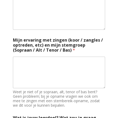
Mijn ervaring met zingen (koor / zangles /
optreden, etc) en mijn stemgroep
(Sopraan / Alt / Tenor / Bas)
*
Weet je niet of je sopraan, alt, tenor of bas bent?
Geen probleem; bij je opname vragen we ook om
mee te zingen met een stembereik-opname, zodat
we dit voor je kunnen bepalen.
Wat is jouw leerdoel? Wat zou je graag