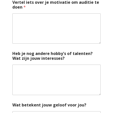
Vertel iets over je motivatie om auditie te
doen
*
j
Heb je nog andere hobby's of talenten?
o
Wat zijn jouw interesses?
u
w
i
s
I
k
Wat betekent jouw geloof voor jou?